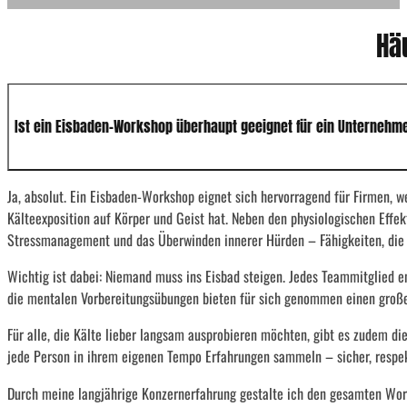
Hä
Ist ein Eisbaden-Workshop überhaupt geeignet für ein Unterneh
Ja, absolut. Ein Eisbaden-Workshop eignet sich hervorragend für Firmen, w
Kälteexposition auf Körper und Geist hat. Neben den physiologischen Effek
Stressmanagement und das Überwinden innerer Hürden – Fähigkeiten, die i
Wichtig ist dabei: Niemand muss ins Eisbad steigen. Jedes Teammitglied en
die mentalen Vorbereitungsübungen bieten für sich genommen einen groß
Für alle, die Kälte lieber langsam ausprobieren möchten, gibt es zudem di
jede Person in ihrem eigenen Tempo Erfahrungen sammeln – sicher, respek
Durch meine langjährige Konzernerfahrung gestalte ich den gesamten Works